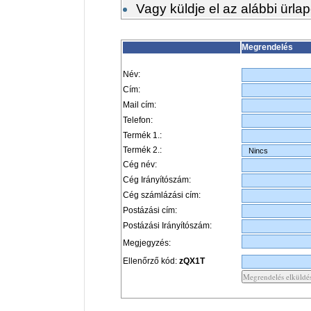
Vagy küldje el az alábbi ürl
Megrendelés
Név:
Cím:
Mail cím:
Telefon:
Termék 1.:
Termék 2.:
Cég név:
Cég Irányítószám:
Cég számlázási cím:
Postázási cím:
Postázási Irányítószám:
Megjegyzés:
Ellenőrző kód:
zQX1T