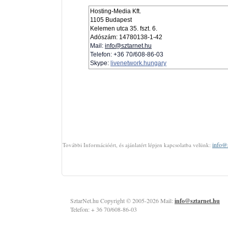
Hosting-Media Kft.
1105 Budapest
Kelemen utca 35. fszt. 6.
Adószám: 14780138-1-42
Mail:
info@sztarnet.hu
Telefon: +36 70/608-86-03
Skype:
livenetwork.hungary
info@s
További Információért, és ajánlatért lépjen kapcsolatba velünk:
SztarNet.hu Copyright © 2005-2026 Mail:
info@sztarnet.hu
Telefon: + 36 70/608-86-03
elo kozvetites, DVR streaming, elő közvetítés DVR-ben, DVR élő, Adobe DVR é
stream server, icecast server, mobil streaming, rádió szerver bérlés, radiosz