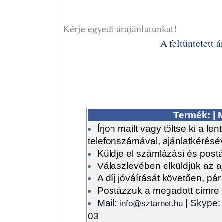
Kérje egyedi árajánlatunkat!
A feltüntetett 
Termék: |
Írjon mailt vagy töltse ki a le
telefonszámával, ajánlatkérésév
Küldje el számlázási és postá
Válaszlevében elküldjük az aj
A díj jóváírását követően, pár
Postázzuk a megadott címre 
Mail:
| Skype
info@sztarnet.hu
03