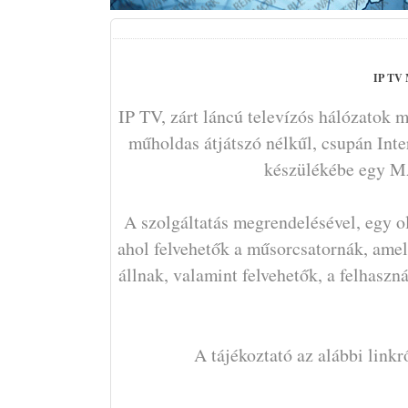
IP TV 
IP TV, zárt láncú televízós hálózatok
műholdas átjátszó nélkűl, csupán Inte
készülékébe egy M
A szolgáltatás megrendelésével, egy ol
ahol felvehetők a műsorcsatornák, amel
állnak, valamint felvehetők, a felhas
A tájékoztató az alábbi linkrő